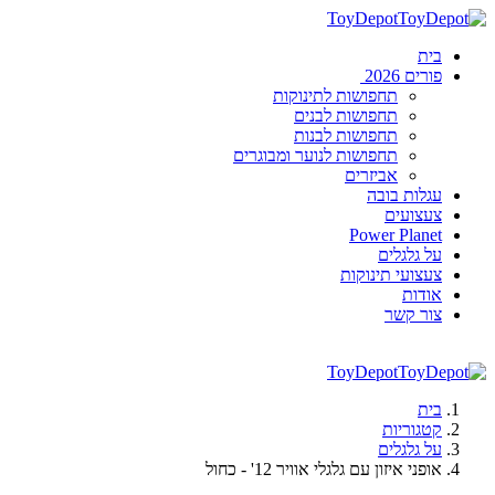
ToyDepot
בית
פורים 2026
תחפושות לתינוקות
תחפושות לבנים
תחפושות לבנות
תחפושות לנוער ומבוגרים
אביזרים
עגלות בובה
צעצועים
Power Planet
על גלגלים
צעצועי תינוקות
אודות
צור קשר
ToyDepot
בית
קטגוריות
על גלגלים
אופני איזון עם גלגלי אוויר 12' - כחול