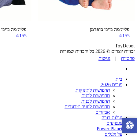
פלייג'מה בייבי סופרמן
פלייג'מה בייבי
₪
155
₪
155
ToyDepot
זכויות יוצרים © 2026 כל הזכויות שמורות
פרטיות
|
נגישות
בית
פורים 2026
תחפושות לתינוקות
תחפושות לבנים
תחפושות לבנות
תחפושות לנוער ומבוגרים
אביזרים
עגלות בובה
צעצועים
Power Planet
על גלגלים