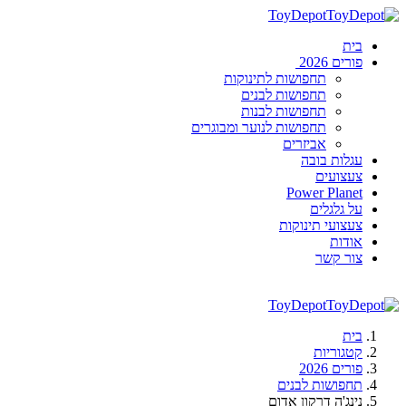
ToyDepot
בית
פורים 2026
תחפושות לתינוקות
תחפושות לבנים
תחפושות לבנות
תחפושות לנוער ומבוגרים
אביזרים
עגלות בובה
צעצועים
Power Planet
על גלגלים
צעצועי תינוקות
אודות
צור קשר
ToyDepot
בית
קטגוריות
פורים 2026
תחפושות לבנים
נינג'ה דרקון אדום